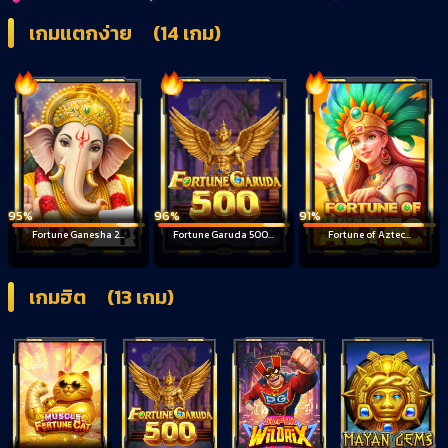
เกมแตกง่าย
(14 เกม)
95%
96%
91%
Fortune Ganesha 2...
Fortune Garuda 500...
Fortune of Aztec...
เกมฮิต
(13 เกม)