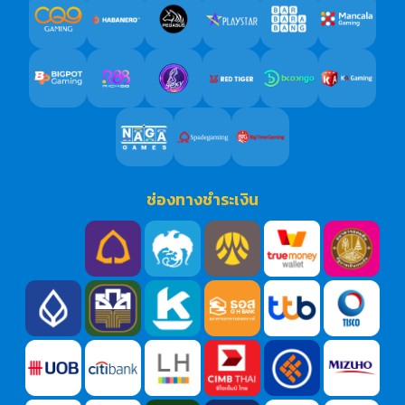
ช่องทางชำระเงิน