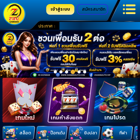
เข้าสู่ระบบ
สมัครสมาชิก
8888auto.com/
ประกาศ
:
เกมใหม่
เกมโปรด
เกมกำลังแตก
สล็อต
ป๊อกเด้ง
ยิงปลา
กีฬา